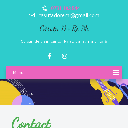
0731 183 544
casutadoremi@gmail.com
Căsuța Do Re Mi
Cursuri de pian, canto, balet, dansuri si chitară
Menu
Contact