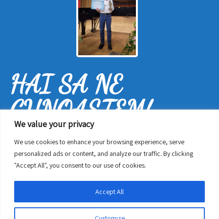
HAI SA NE
CUNOAȘTEM!
We value your privacy
Șoseaua Fundeni 165, București 022315, sector 2
We use cookies to enhance your browsing experience, serve
personalized ads or content, and analyze our traffic. By clicking
"Accept All", you consent to our use of cookies.
0731183544 - Alexandra Apetrei
casutadoremi@gmail.com
Accept All
Customize