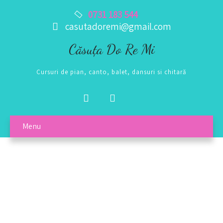
0731 183 544
casutadoremi@gmail.com
Căsuța Do Re Mi
Cursuri de pian, canto, balet, dansuri si chitară
Cursuri de canto pentru copii și
adolescenți
Menu
Dezvoltă-ți abilitățile!